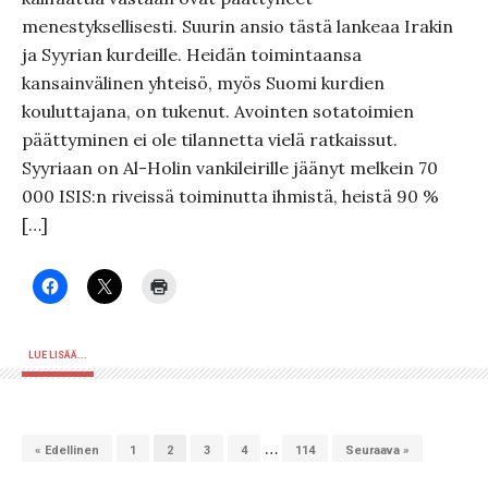
menestyksellisesti. Suurin ansio tästä lankeaa Irakin
ja Syyrian kurdeille. Heidän toimintaansa
kansainvälinen yhteisö, myös Suomi kurdien
kouluttajana, on tukenut. Avointen sotatoimien
päättyminen ei ole tilannetta vielä ratkaissut.
Syyriaan on Al-Holin vankileirille jäänyt melkein 70
000 ISIS:n riveissä toiminutta ihmistä, heistä 90 %
[…]
LUE LISÄÄ...
…
« Edellinen
1
2
3
4
114
Seuraava »