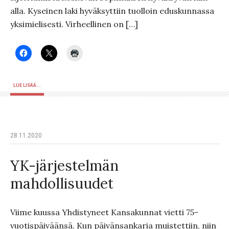
alla. Kyseinen laki hyväksyttiin tuolloin eduskunnassa
yksimielisesti. Virheellinen on […]
LUE LISÄÄ...
28.11.2020
YK-järjestelmän
mahdollisuudet
Viime kuussa Yhdistyneet Kansakunnat vietti 75-
vuotispäiväänsä. Kun päivänsankaria muistettiin, niin