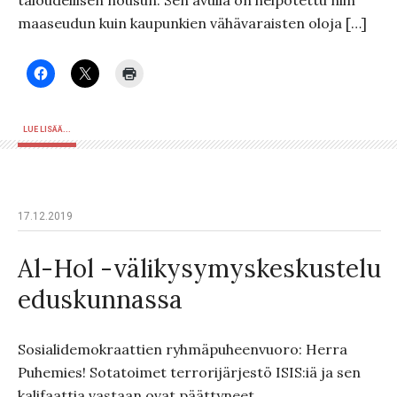
taloudellisen nousun. Sen avulla on helpotettu niin
maaseudun kuin kaupunkien vähävaraisten oloja […]
LUE LISÄÄ...
17.12.2019
Al-Hol -välikysymyskeskustelu
eduskunnassa
Sosialidemokraattien ryhmäpuheenvuoro: Herra
Puhemies! Sotatoimet terrorijärjestö ISIS:iä ja sen
kalifaattia vastaan ovat päättyneet