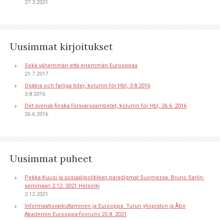
27.3.2021
Uusimmat kirjoitukset
Sekä vähemmän että enemmän Eurooppaa
21.7.2017
Osäkra och farliga tider, kolumn för Hbl, 3.8.2016
3.8.2016
Det svensk-finska försvarssambetet, kolumn för Hbl, 26.6. 2016
26.6.2016
Uusimmat puheet
Pekka Kuusi ja sosiaalipolitiikan paradigmat Suomessa. Bruno Sarlin-
seminaari 2.12. 2021 Helsinki
2.12.2021
Informaatiovaikuttaminen ja Eurooppa. Turun yliopiston ja Åbo
Akademin Eurooppa-foorumi 25.8. 2021