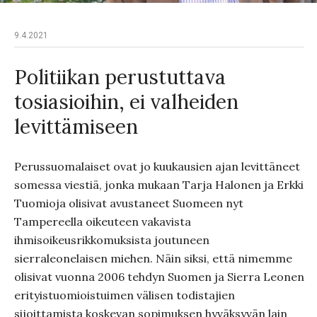
9.4.2021
Politiikan perustuttava
tosiasioihin, ei valheiden
levittämiseen
Perussuomalaiset ovat jo kuukausien ajan levittäneet
somessa viestiä, jonka mukaan Tarja Halonen ja Erkki
Tuomioja olisivat avustaneet Suomeen nyt
Tampereella oikeuteen vakavista
ihmisoikeusrikkomuksista joutuneen
sierraleonelaisen miehen. Näin siksi, että nimemme
olisivat vuonna 2006 tehdyn Suomen ja Sierra Leonen
erityistuomioistuimen välisen todistajien
sijoittamista koskevan sopimuksen hyväksyvän lain