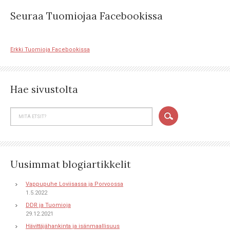
Seuraa Tuomiojaa Facebookissa
Erkki Tuomioja Facebookissa
Hae sivustolta
Uusimmat blogiartikkelit
Vappupuhe Loviisassa ja Porvoossa
1.5.2022
DDR ja Tuomioja
29.12.2021
Hävittäjähankinta ja isänmaallisuus