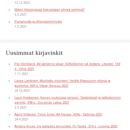
12.12.2021
Miten Helsingissä toteutetaan vihreä siirtymä?
6.5.2021
Punamulta ja vihervasemmisto
1.5.2021
Uusimmat kirjavinkit
Pär Stenbäck, All världens vägar. Reflektioner på distans, Litorale, 143
s., Vilna 2021
1.11.2021
Lasse Lehtinen, Murhattu ministeri. Heikki Ritavuoren elämä ja
kuolema. 509 s. Otava, Keuruu 2021
24.10.2021
Lauri Hokkanen, Kenen joukoissa seisoin. Taistolaiset ja valtioterrorin
perintö, 498 s., Docendo Latvia 2021
2.5.2021
Aarni Virtanen, Timo Soini. Art House, 459s., Tallinna 2021
24.4.2021
Anders Kruse, De kallades terrorister. Fri Tanke, 314 s., Livonia 2020