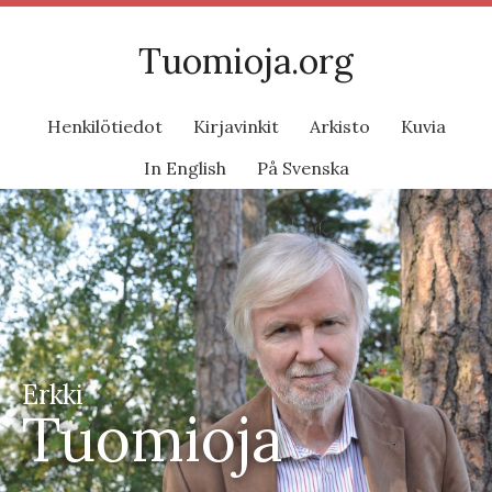
Tuomioja.org
Henkilötiedot
Kirjavinkit
Arkisto
Kuvia
In English
På Svenska
Erkki
Tuomioja