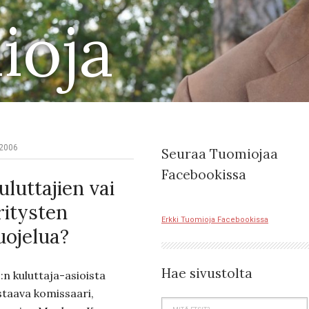
ioja
.2006
Seuraa Tuomiojaa
Facebookissa
uluttajien vai
ritysten
Erkki Tuomioja Facebookissa
uojelua?
Hae sivustolta
:n kuluttaja-asioista
staava komissaari,