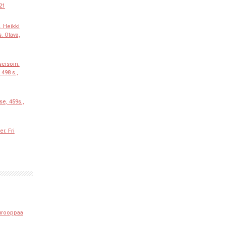
021
. Heikki
. Otava,
eisoin.
 498 s.,
se, 459s.,
r. Fri
urooppaa