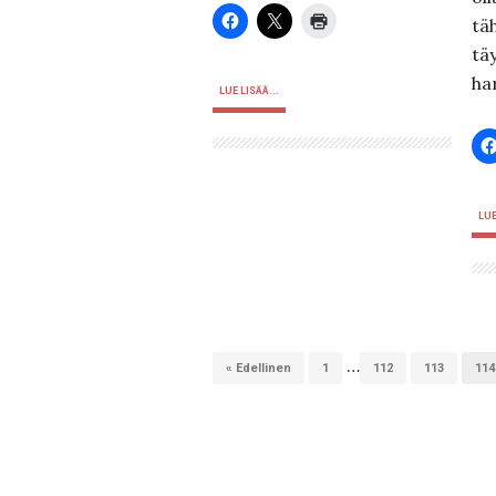
tä
tä
ha
LUE LISÄÄ...
LUE
…
« Edellinen
1
112
113
114