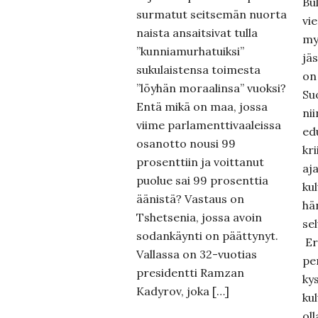
Bu
surmatut seitsemän nuorta
vie
naista ansaitsivat tulla
my
”kunniamurhatuiksi”
jä
sukulaistensa toimesta
on 
”löyhän moraalinsa” vuoksi?
Su
Entä mikä on maa, jossa
nii
viime parlamenttivaaleissa
ed
osanotto nousi 99
kri
prosenttiin ja voittanut
aj
puolue sai 99 prosenttia
ku
äänistä? Vastaus on
hä
Tshetsenia, jossa avoin
se
sodankäynti on päättynyt.
Er
Vallassa on 32-vuotias
pe
presidentti Ramzan
ky
Kadyrov, joka […]
ku
ol