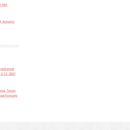
r Hbl,
t, kolumn
paradigmat
2.12. 2021
ppa. Turun
ppa-foorumi