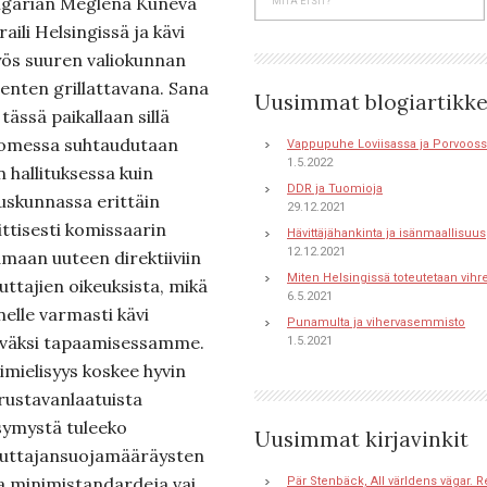
lgarian Meglena Kuneva
raili Helsingissä ja kävi
ös suuren valiokunnan
senten grillattavana. Sana
Uusimmat blogiartikke
tässä paikallaan sillä
omessa suhtaudutaan
Vappupuhe Loviisassa ja Porvoos
1.5.2022
n hallituksessa kuin
DDR ja Tuomioja
uskunnassa erittäin
29.12.2021
ittisesti komissaarin
Hävittäjähankinta ja isänmaallisuus
12.12.2021
amaan uuteen direktiiviin
Miten Helsingissä toteutetaan vihr
luttajien oikeuksista, mikä
6.5.2021
nelle varmasti kävi
Punamulta ja vihervasemmisto
lväksi tapaamisessamme.
1.5.2021
imielisyys koskee hyvin
rustavanlaatuista
symystä tuleeko
Uusimmat kirjavinkit
luttajansuojamääräysten
la minimistandardeja vai
Pär Stenbäck, All världens vägar. R