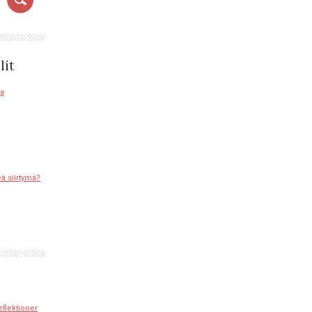
lit
sa
eä siirtymä?
eflektioner