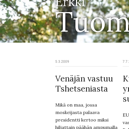
Erkki
Tuom
5.3.2009
7.7
Venäjän vastuu
K
Tshetseniasta
y
s
Mikä on maa, jossa
moskeijasta palaava
EU
presidentti kertoo miksi
va
hiljattain päähän ampumalla