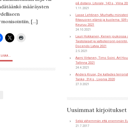
på distans, Litorale, 143 s., Vilna 2
hdätäänkö määräysten
1.11.2021
ydelliseen
Lasse Lehtinen, Murhattu ministeri
Ritavuoren elämä ja kuolema. 509 s
rmonisointiin, […]
Keuruu 2021
24.10.2021
Lauri Hokkanen, Kenen joukoissa s
Taistolaiset ja valtioterrorin perintö,
Docendo Latvia 2021
2.5.2021
 LISÄÄ...
Aarni Virtanen, Timo Soini. Art Hou
Tallinna 2021
24.4.2021
Anders Kruse, De kallades terroriste
Tanke, 314 s., Livonia 2020
27.3.2021
Uusimmat kirjoitukset
Sekä vähemmän että enemmän E
21.7.2017