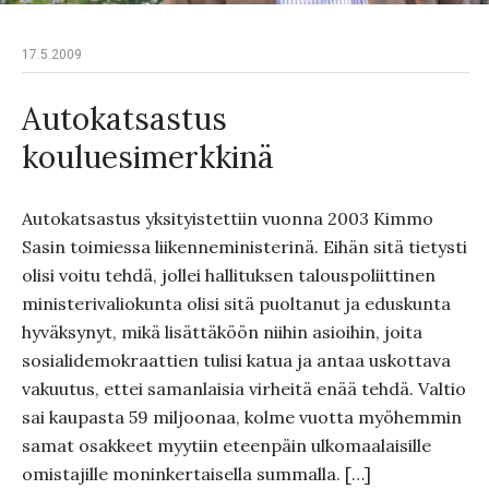
17.5.2009
Autokatsastus
kouluesimerkkinä
Autokatsastus yksityistettiin vuonna 2003 Kimmo
Sasin toimiessa liikenneministerinä. Eihän sitä tietysti
olisi voitu tehdä, jollei hallituksen talouspoliittinen
ministerivaliokunta olisi sitä puoltanut ja eduskunta
hyväksynyt, mikä lisättäköön niihin asioihin, joita
sosialidemokraattien tulisi katua ja antaa uskottava
vakuutus, ettei samanlaisia virheitä enää tehdä. Valtio
sai kaupasta 59 miljoonaa, kolme vuotta myöhemmin
samat osakkeet myytiin eteenpäin ulkomaalaisille
omistajille moninkertaisella summalla. […]