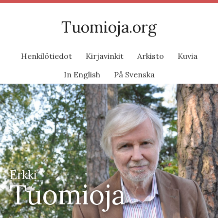
Tuomioja.org
Henkilötiedot
Kirjavinkit
Arkisto
Kuvia
In English
På Svenska
Erkki
Tuomioja