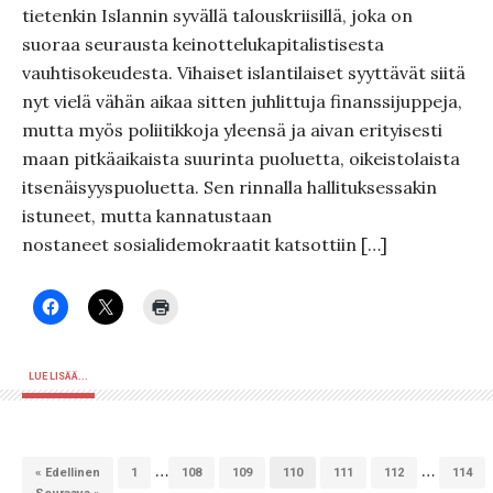
tietenkin Islannin syvällä talouskriisillä, joka on
suoraa seurausta keinottelukapitalistisesta
vauhtisokeudesta. Vihaiset islantilaiset syyttävät siitä
nyt vielä vähän aikaa sitten juhlittuja finanssijuppeja,
mutta myös poliitikkoja yleensä ja aivan erityisesti
maan pitkäaikaista suurinta puoluetta, oikeistolaista
itsenäisyyspuoluetta. Sen rinnalla hallituksessakin
istuneet, mutta kannatustaan
nostaneet sosialidemokraatit katsottiin […]
LUE LISÄÄ...
…
…
« Edellinen
1
108
109
110
111
112
114