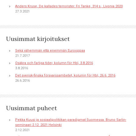
Anders Kruse, De kallades terrorister. Fri Tanke, 314 s., Livonia 2020
27.3.2021
Uusimmat kirjoitukset
Sekä vähemmän että enemmän Eurooppaa
21.7.2017
Osäkra och farliga tider, kolumn för Hbl, 3.8.2016
3.8.2016
Det svensk-finska försvarssambetet, kolumn för Hbl, 26.6. 2016
26.6.2016
Uusimmat puheet
Pekka Kuusi ja sosiaalipolitiikan paradigmat Suomessa. Bruno Sarlin-
seminaari 2.12. 2021 Helsinki
2.12.2021