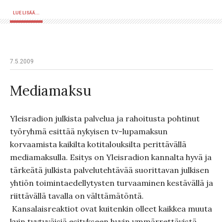
LUE LISÄÄ...
7.5.2009
Mediamaksu
Yleisradion julkista palvelua ja rahoitusta pohtinut
työryhmä esittää nykyisen tv-lupamaksun
korvaamista kaikilta kotitalouksilta perittävällä
mediamaksulla. Esitys on Yleisradion kannalta hyvä ja
tärkeätä julkista palvelutehtävää suorittavan julkisen
yhtiön toimintaedellytysten turvaaminen kestävällä ja
riittävällä tavalla on välttämätöntä.
Kansalaisreaktiot ovat kuitenkin olleet kaikkea muuta
kuin tyytyväisiä esitykseen hyvin ymmärrettävistä