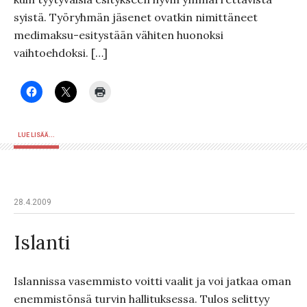
syistä. Työryhmän jäsenet ovatkin nimittäneet
medimaksu-esitystään vähiten huonoksi
vaihtoehdoksi. […]
LUE LISÄÄ...
28.4.2009
Islanti
Islannissa vasemmisto voitti vaalit ja voi jatkaa oman
enemmistönsä turvin hallituksessa. Tulos selittyy