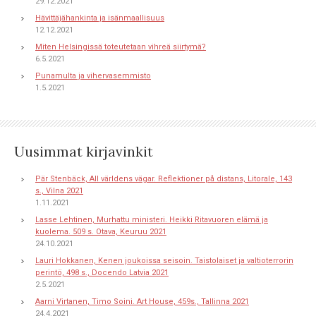
29.12.2021
Hävittäjähankinta ja isänmaallisuus
12.12.2021
Miten Helsingissä toteutetaan vihreä siirtymä?
6.5.2021
Punamulta ja vihervasemmisto
1.5.2021
Uusimmat kirjavinkit
Pär Stenbäck, All världens vägar. Reflektioner på distans, Litorale, 143
s., Vilna 2021
1.11.2021
Lasse Lehtinen, Murhattu ministeri. Heikki Ritavuoren elämä ja
kuolema. 509 s. Otava, Keuruu 2021
24.10.2021
Lauri Hokkanen, Kenen joukoissa seisoin. Taistolaiset ja valtioterrorin
perintö, 498 s., Docendo Latvia 2021
2.5.2021
Aarni Virtanen, Timo Soini. Art House, 459s., Tallinna 2021
24.4.2021