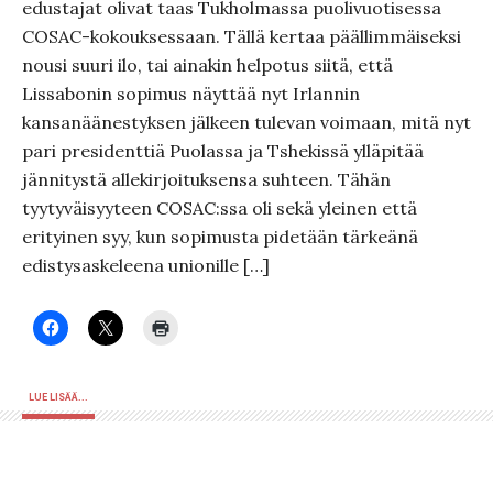
edustajat olivat taas Tukholmassa puolivuotisessa
COSAC-kokouksessaan. Tällä kertaa päällimmäiseksi
nousi suuri ilo, tai ainakin helpotus siitä, että
Lissabonin sopimus näyttää nyt Irlannin
kansanäänestyksen jälkeen tulevan voimaan, mitä nyt
pari presidenttiä Puolassa ja Tshekissä ylläpitää
jännitystä allekirjoituksensa suhteen. Tähän
tyytyväisyyteen COSAC:ssa oli sekä yleinen että
erityinen syy, kun sopimusta pidetään tärkeänä
edistysaskeleena unionille […]
LUE LISÄÄ...