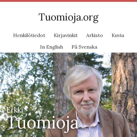
Tuomioja.org
Henkilötiedot
Kirjavinkit
Arkisto
Kuvia
In English
På Svenska
Erkki
Tuomioja