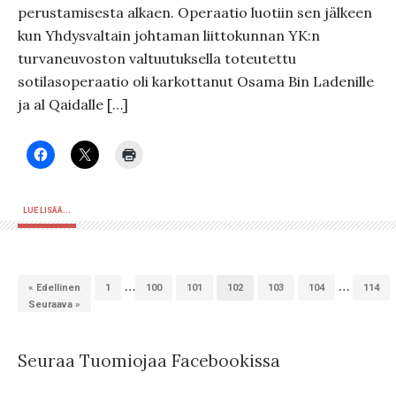
perustamisesta alkaen. Operaatio luotiin sen jälkeen
kun Yhdysvaltain johtaman liittokunnan YK:n
turvaneuvoston valtuutuksella toteutettu
sotilasoperaatio oli karkottanut Osama Bin Ladenille
ja al Qaidalle […]
LUE LISÄÄ...
…
…
« Edellinen
1
100
101
102
103
104
114
Seuraava »
Seuraa Tuomiojaa Facebookissa