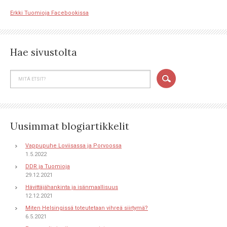
Erkki Tuomioja Facebookissa
Hae sivustolta
Uusimmat blogiartikkelit
Vappupuhe Loviisassa ja Porvoossa
1.5.2022
DDR ja Tuomioja
29.12.2021
Hävittäjähankinta ja isänmaallisuus
12.12.2021
Miten Helsingissä toteutetaan vihreä siirtymä?
6.5.2021