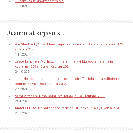
Punamulta ja vihervasemmisto
1.5.2021
Uusimmat kirjavinkit
Pär Stenbäck, All världens vägar. Reflektioner på distans, Litorale, 143
s., Vilna 2021
1.11.2021
Lasse Lehtinen, Murhattu ministeri. Heikki Ritavuoren elämä ja
kuolema. 509 s. Otava, Keuruu 2021
24.10.2021
Lauri Hokkanen, Kenen joukoissa seisoin. Taistolaiset ja valtioterrorin
perintö, 498 s., Docendo Latvia 2021
2.5.2021
Aarni Virtanen, Timo Soini. Art House, 459s., Tallinna 2021
24.4.2021
Anders Kruse, De kallades terrorister. Fri Tanke, 314 s., Livonia 2020
27.3.2021