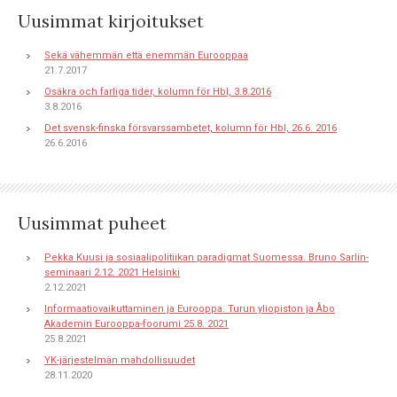
Uusimmat kirjoitukset
Sekä vähemmän että enemmän Eurooppaa
21.7.2017
Osäkra och farliga tider, kolumn för Hbl, 3.8.2016
3.8.2016
Det svensk-finska försvarssambetet, kolumn för Hbl, 26.6. 2016
26.6.2016
Uusimmat puheet
Pekka Kuusi ja sosiaalipolitiikan paradigmat Suomessa. Bruno Sarlin-
seminaari 2.12. 2021 Helsinki
2.12.2021
Informaatiovaikuttaminen ja Eurooppa. Turun yliopiston ja Åbo
Akademin Eurooppa-foorumi 25.8. 2021
25.8.2021
YK-järjestelmän mahdollisuudet
28.11.2020